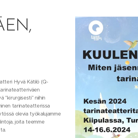
ÄEN,
tteri Hyvä Kätilö (Q-
 tarinateatteriväen
"kirurgisesti" niihin
eminen tarinateatterissa
tössä olevia työkalujamme
intoja, joita teemme
ta.