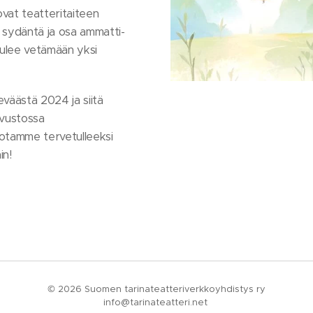
vat teatteritaiteen
llä sydäntä ja osa ammatti-
 tulee vetämään yksi
eväästä 2024 ja siitä
ivustossa
votamme tervetulleeksi
in!
© 2026 Suomen tarinateatteriverkkoyhdistys ry
info@tarinateatteri.net