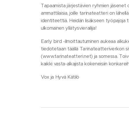
Tapaamista järjestävien ryhmien jäsenet o
ammattilaisia, joille tarinateatteri on lähe
identiteettiä. Heidän lisäkseen työpajoja
ulkomainen yllätysvierailija!
Early bird -ilmoittautuminen aukeaa alkuk
tiedotetaan täällä Tarinateatteriverkon s
(www.tarinateatteri.net) ja somessa. Toi
kaikki vasta-alkajista kokeneisiin konkareih
Vox ja Hyvä Kätilö